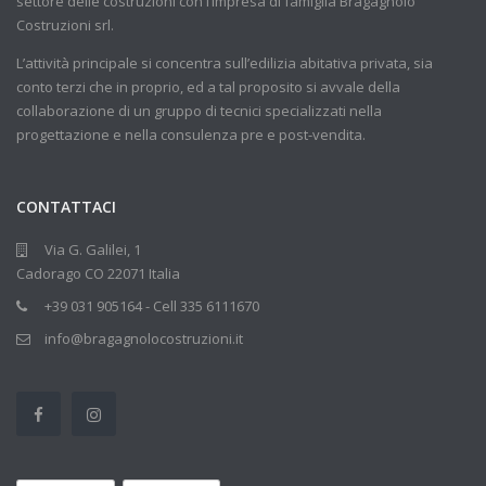
settore delle costruzioni con l’impresa di famiglia Bragagnolo
Costruzioni srl.
L’attività principale si concentra sull’edilizia abitativa privata, sia
conto terzi che in proprio, ed a tal proposito si avvale della
collaborazione di un gruppo di tecnici specializzati nella
progettazione e nella consulenza pre e post-vendita.
CONTATTACI
Via G. Galilei, 1
Cadorago CO 22071 Italia
+39 031 905164 - Cell 335 6111670
info@bragagnolocostruzioni.it