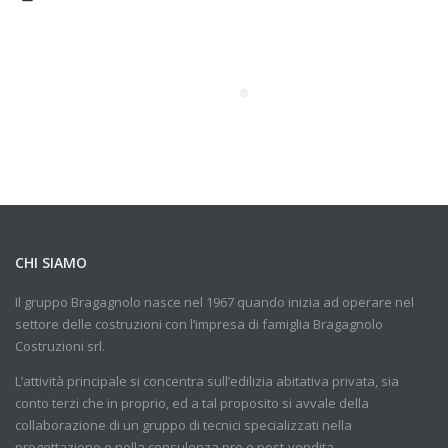
CHI SIAMO
Il gruppo Bragagnolo nasce nel 1967 quando inizia ad operare nel
settore delle costruzioni con l’impresa di famiglia Bragagnolo
Costruzioni srl.
L’attività principale si concentra sull’edilizia abitativa privata, sia
conto terzi che in proprio, ed a tal proposito si avvale della
collaborazione di un gruppo di tecnici specializzati nella
progettazione e nella consulenza pre e post-vendita.