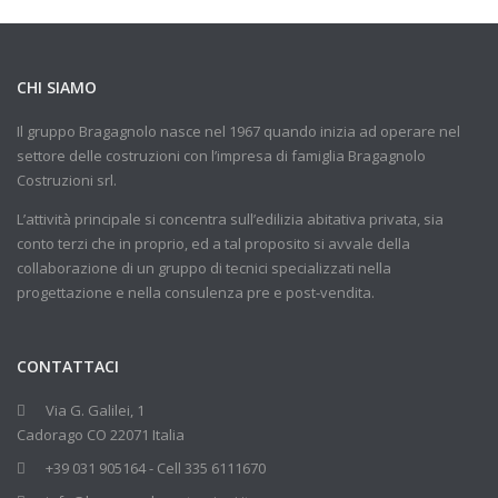
CHI SIAMO
Il gruppo Bragagnolo nasce nel 1967 quando inizia ad operare nel
settore delle costruzioni con l’impresa di famiglia Bragagnolo
Costruzioni srl.
L’attività principale si concentra sull’edilizia abitativa privata, sia
conto terzi che in proprio, ed a tal proposito si avvale della
collaborazione di un gruppo di tecnici specializzati nella
progettazione e nella consulenza pre e post-vendita.
CONTATTACI
Via G. Galilei, 1
Cadorago CO 22071 Italia
+39 031 905164 - Cell 335 6111670