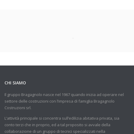
CHI SIAMO
Il gruppo Bragagnolo nasce nel 1967 quando inizia ad operare nel
settore delle costruzioni con l’impresa di famiglia Bragagnolo
Costruzioni srl.
L’attività principale si concentra sull’edilizia abitativa privata, sia
conto terzi che in proprio, ed a tal proposito si avvale della
collaborazione di un gruppo di tecnici specializzati nella